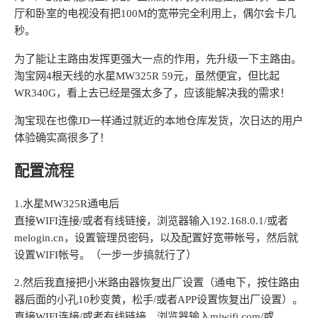
厅和卧室的电视没有把100M的宽带完全利用上，偶尔会卡几
秒。
为了能让主路由发挥更强大一点的作用，先升级一下主路由。
淘宝网4根天线的水星MW325R 59元，虽然便宜，但比起
WR340G，看上去已经是强太多了，应该能解决我的需求！
淘宝现在也像JD一样通过就近的本地仓库发货，次日达的用户
体验确实高很多了！
配置流程
1.水星MW325R通电后
直接WIFI连接/或者有线链接，浏览器输入192.168.0.1/或者
melogin.cn，设置管理员密码，以及配置好宽带帐号，然后就
设置WIFI帐号。（一步一步搞就行了）
2.然后我直接把小米路由器恢复出厂设置（通电下，按住路由
器后面的小孔10秒变黄，松手/或者APP设置恢复出厂设置）。
直接WIFI连接/或者有线链接，浏览器输入miwifi.com/或