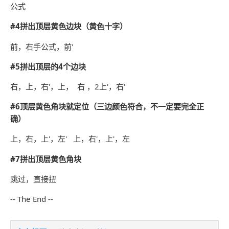
公式
#4拼出顶层黄色边块（黄色十字）
前，右手公式，前'
#5拼出顶层的4个边块
右，上，右'，上， 右 ，2上'，右'
#6顶层黄色角块就定位（三边颜色符合，不一定要完全正
确）
上，右，上'，左' 上，右'，上'，左
#7拼出顶层黄色角块
跳过，直接扭
-- The End --