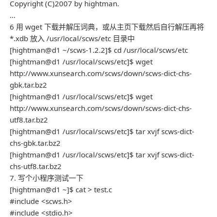
Copyright (C)2007 by hightman.
...
6 用 wget 下载并解压词典，或从主页下载然后自行解压再将
*.xdb 放入 /usr/local/scws/etc 目录中
[hightman@d1 ~/scws-1.2.2]$ cd /usr/local/scws/etc
[hightman@d1 /usr/local/scws/etc]$ wget
http://www.xunsearch.com/scws/down/scws-dict-chs-
gbk.tar.bz2
[hightman@d1 /usr/local/scws/etc]$ wget
http://www.xunsearch.com/scws/down/scws-dict-chs-
utf8.tar.bz2
[hightman@d1 /usr/local/scws/etc]$ tar xvjf scws-dict-
chs-gbk.tar.bz2
[hightman@d1 /usr/local/scws/etc]$ tar xvjf scws-dict-
chs-utf8.tar.bz2
7. 写个小程序测试一下
[hightman@d1 ~]$ cat > test.c
#include <scws.h>
#include <stdio.h>