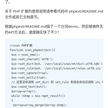
了。
关于 PHP 扩展的使用说明请参看代码中 phpext/README.md
文件或其它文档章节。
根据phpext/README.md搞了一个分词demo，然后替换昨天
的API方法后，速度确实快了不少！
//scws PHP扩展

function scws_phpext($str){

 $so = scws_new();

 $so->set_charset('utf8');

 $so->set_dict($sh, '/usr/local/scws/et/dict.utf8.xdb');

 $so->set_rule($sh, '/usr/local/scws/et/rules.utf8.ini');

 $so->set_ignore(true);

 $so->set_multi(true);

 // 这里没有调用 set_dict 和 set_rule 系统会自动试调用 ini
 $so->send_text($str);

 $array=array();

 while ($tmp = $so->get_result())

 {

  $array=array_merge($array,$tmp);
