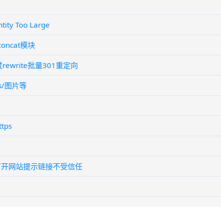
ity Too Large
concat模块
rewrite批量301重定向
js/图片等
tps
fox打开网站提示链接不受信任