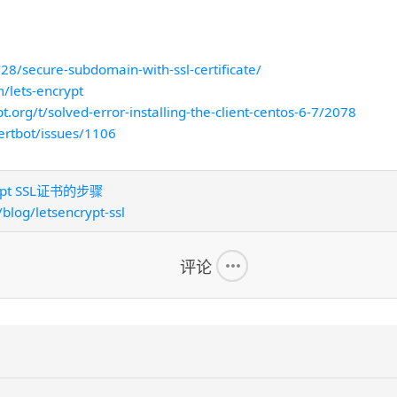
28/secure-subdomain-with-ssl-certificate/
/lets-encrypt
.org/t/solved-error-installing-the-client-centos-6-7/2078
ertbot/issues/1106
ypt SSL证书的步骤
blog/letsencrypt-ssl
评论