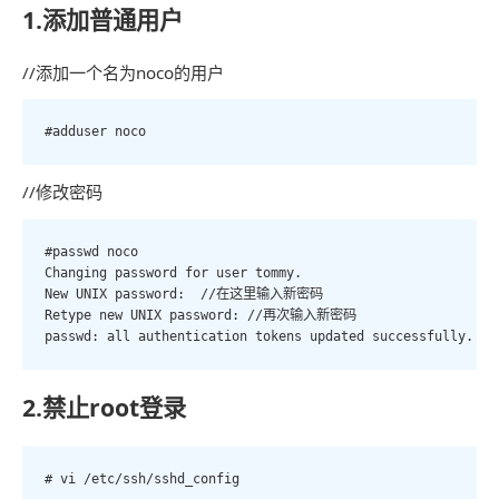
1.添加普通用户
//添加一个名为noco的用户
#adduser noco
//修改密码
#passwd noco

Changing password for user tommy.

New UNIX password:  //在这里输入新密码

Retype new UNIX password: //再次输入新密码

passwd: all authentication tokens updated successfully.
2.禁止root登录
# vi /etc/ssh/sshd_config