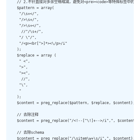
  // 2.不针直接对多余空格缩减，避免对<pre><code>等特殊标签中的内
  $pattern = array(

   "/\s+</",

   "/>\s+/",

   "/>\s+</",

    //"/\s+/",

   "/ \"/",

   "/<p><br[^>]*><\/p>/i"

  );

  $replace = array (

   " <",

   ">",

   "><",

    //",

   "\",

   "

  );

  $content = preg_replace($pattern, $replace, $content);

  // 去除注释

  $content = preg_replace("/<!--[^\!]+-->/i",", $content);

  // 去除schema

  $content = preg_replace("/\sitem\w+\s/i",", $content);
