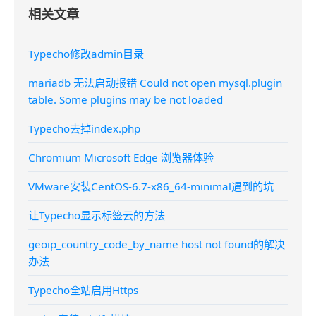
相关文章
Typecho修改admin目录
mariadb 无法启动报错 Could not open mysql.plugin
table. Some plugins may be not loaded
Typecho去掉index.php
Chromium Microsoft Edge 浏览器体验
VMware安装CentOS-6.7-x86_64-minimal遇到的坑
让Typecho显示标签云的方法
geoip_country_code_by_name host not found的解决
办法
Typecho全站启用Https