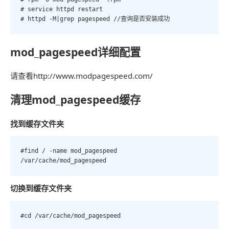
# service httpd restart

# httpd -M|grep pagespeed //查询是否安装成功
mod_pagespeed详细配置
请查看http://www.modpagespeed.com/
清理mod_pagespeed缓存
找到缓存文件夹
#find / -name mod_pagespeed

/var/cache/mod_pagespeed
切换到缓存文件夹
#cd /var/cache/mod_pagespeed