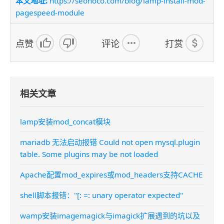
本文地址:
https://seonoco.com/blog/lamp-install-mod-
pagespeed-module
点赞
评论
打赏
相关文章
lamp安装mod_concat模块
mariadb 无法启动报错 Could not open mysql.plugin
table. Some plugins may be not loaded
Apache配置mod_expires或mod_headers支持CACHE
shell脚本报错："[: =: unary operator expected"
wamp安装imagemagick与imagick扩展遇到的坑以及