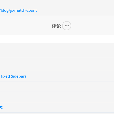
/blog/js-match-count
评论
xed Sidebar)
式