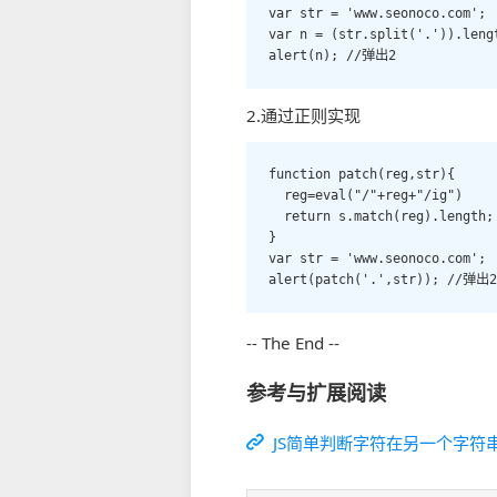
var str = 'www.seonoco.com';

var n = (str.split('.')).lengt
alert(n); //弹出2
2.通过正则实现
function patch(reg,str){

  reg=eval("/"+reg+"/ig")

  return s.match(reg).length;

}

var str = 'www.seonoco.com';

alert(patch('.',str)); //弹出2
-- The End --
参考与扩展阅读
JS简单判断字符在另一个字符